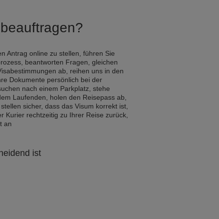
Q beauftragen?
n Antrag online zu stellen, führen Sie
rozess, beantworten Fragen, gleichen
Visabestimmungen ab, reihen uns in den
hre Dokumente persönlich bei der
 suchen nach einem Parkplatz, stehe
 dem Laufenden, holen den Reisepass ab,
 stellen sicher, dass das Visum korrekt ist,
Kurier rechtzeitig zu Ihrer Reise zurück,
t an
heidend ist