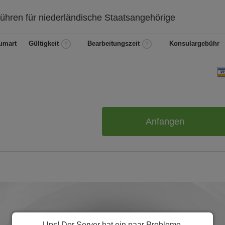
ühren für
niederländische
Staatsangehörige
umart
Gültigkeit
Bearbeitungszeit
Konsulargebühr
Anfangen
Ups! Der Server hat ein paar Probleme.