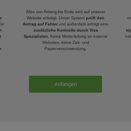
Alles von Anfang bis Ende wird auf unserer
le
Website erledigt. Unser System
prüft den
m
für
Antrag auf Fehler
und außerdem erfolgt eine
h
zusätzliche Kontrolle durch Visa
ei
d
Spezialisten
. Keine Weiterleitung an externe
nah
Websites, keine Zeit- und
n
Papierverschwendung.
Anfangen