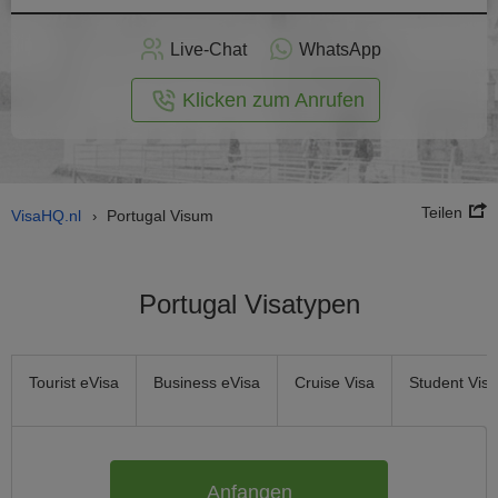
nline -
Live-Chat
WhatsApp
rmular
Klicken zum Anrufen
Teilen
VisaHQ.nl
Portugal Visum
›
Portugal Visatypen
Tourist eVisa
Business eVisa
Cruise Visa
Student Visa
Anfangen