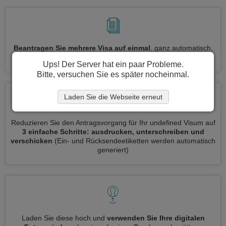
Beantragen Sie mehrere Visa auf einmal
, ganz automatisch,
ohne dass Sie Informationen wiederholt eingeben müssen
Ups! Der Server hat ein paar Probleme.
Bitte, versuchen Sie es später nocheinmal.
Laden Sie die Webseite erneut
Reduzieren Sie den Antragsvorgang für Ihr undefined Visum auf
3 einfache Schritte: ausdrucken, unterschreiben und
verschicken
(Ein- und Rücksendeetiketten werden automatisch
generiert)
Laden Sie diese hoch und
verwenden Sie Ihre digitalen