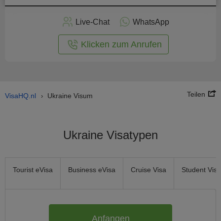
nline -
Live-Chat
WhatsApp
rmular
Klicken zum Anrufen
Teilen
VisaHQ.nl
Ukraine Visum
›
Ukraine Visatypen
Tourist eVisa
Business eVisa
Cruise Visa
Student Visa
Anfangen