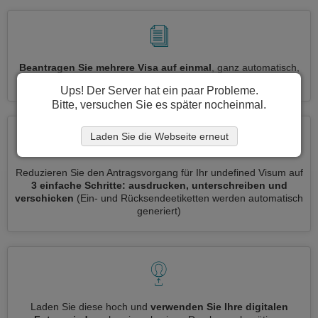
Beantragen Sie mehrere Visa auf einmal
, ganz automatisch,
ohne dass Sie Informationen wiederholt eingeben müssen
Ups! Der Server hat ein paar Probleme.
Bitte, versuchen Sie es später nocheinmal.
Laden Sie die Webseite erneut
Reduzieren Sie den Antragsvorgang für Ihr undefined Visum auf
3 einfache Schritte: ausdrucken, unterschreiben und
verschicken
(Ein- und Rücksendeetiketten werden automatisch
generiert)
Laden Sie diese hoch und
verwenden Sie Ihre digitalen