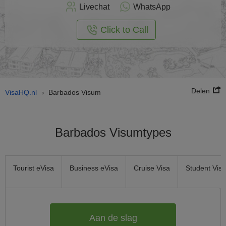
nu
Livechat
WhatsApp
nline
aan
Click to Call
Delen
VisaHQ.nl
Barbados Visum
›
Barbados Visumtypes
Tourist eVisa
Business eVisa
Cruise Visa
Student Visa
Aan de slag