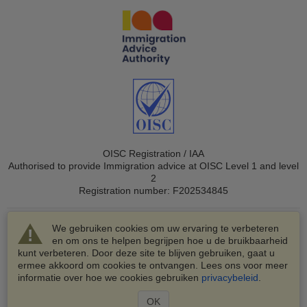
OISC Registration / IAA
Authorised to provide Immigration advice at OISC Level 1 and level
2
Registration number: F202534845
We gebruiken cookies om uw ervaring te verbeteren
en om ons te helpen begrijpen hoe u de bruikbaarheid
kunt verbeteren. Door deze site te blijven gebruiken, gaat u
ermee akkoord om cookies te ontvangen. Lees ons voor meer
© 2003-2026 VisaHQ.com, Inc. Alle rechten voorbehouden.
informatie over hoe we cookies gebruiken
privacybeleid
.
VisaHQ en het VisaHQ-logo zijn geregistreerde
handelsmerken van VisaHQ.com, Inc.
OK