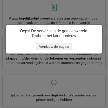
Vraag tegelijkertijd meerdere visa aan
automatisch, geen
noodzaak om herhaalde informatie in te voeren
Oeps! De server is in de geestenwereld.
Probeer het later opnieuw
Vernieuw de pagina
Verminder uw Barbados visumaanvraag tot
3 eenvoudige
stappen: afdrukken, ondertekenen en verzenden
(inbound-
en retourverzendingslabels worden automatisch gegenereerd)
Upload en
hergebruik uw digitale foto's
zonder ooit een
printer nodig te hebben