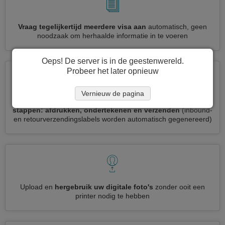
Vraag tegelijkertijd meerdere visa aan
automatisch, geen
noodzaak om herhaalde informatie in te voeren
Oeps! De server is in de geestenwereld.
Probeer het later opnieuw
Vernieuw de pagina
Verminder uw België visumaanvraag tot
3 eenvoudige
stappen: afdrukken, ondertekenen en verzenden
(inbound-
en retourverzendingslabels worden automatisch gegenereerd)
Upload en
hergebruik uw digitale foto's
zonder ooit een
printer nodig te hebben