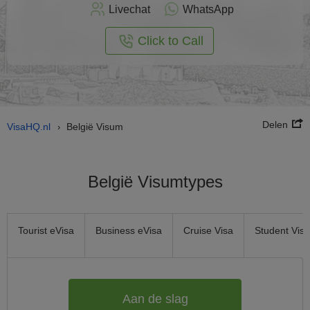
nu
Livechat
WhatsApp
nline
aan
Click to Call
Delen
VisaHQ.nl
België Visum
›
België Visumtypes
Tourist eVisa
Business eVisa
Cruise Visa
Student Visa
Aan de slag