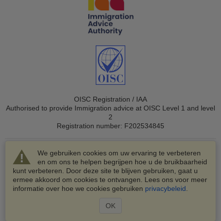
OISC Registration / IAA
Authorised to provide Immigration advice at OISC Level 1 and level
2
Registration number: F202534845
We gebruiken cookies om uw ervaring te verbeteren
en om ons te helpen begrijpen hoe u de bruikbaarheid
kunt verbeteren. Door deze site te blijven gebruiken, gaat u
ermee akkoord om cookies te ontvangen. Lees ons voor meer
© 2003-2026 VisaHQ.com, Inc. Alle rechten voorbehouden.
informatie over hoe we cookies gebruiken
privacybeleid
.
VisaHQ en het VisaHQ-logo zijn geregistreerde
handelsmerken van VisaHQ.com, Inc.
OK