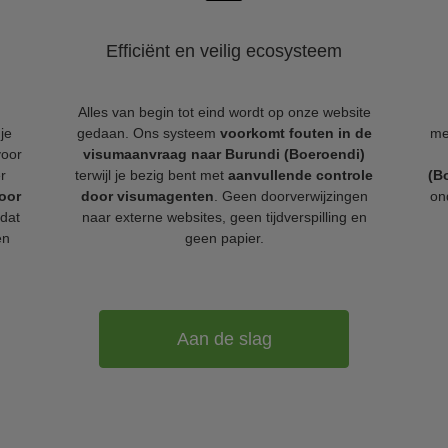
Efficiënt en veilig ecosysteem
Alles van begin tot eind wordt op onze website
je
gedaan. Ons systeem
voorkomt fouten in de
me
voor
visumaanvraag naar Burundi (Boeroendi)
r
terwijl je bezig bent met
aanvullende controle
(B
oor
door visumagenten
. Geen doorverwijzingen
on
dat
naar externe websites, geen tijdverspilling en
en
geen papier.
Aan de slag