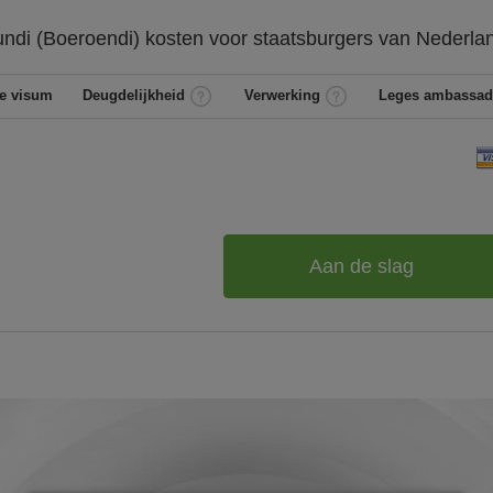
undi (Boeroendi)
kosten voor staatsburgers van
Nederla
e visum
Deugdelijkheid
Verwerking
Leges ambassad
Aan de slag