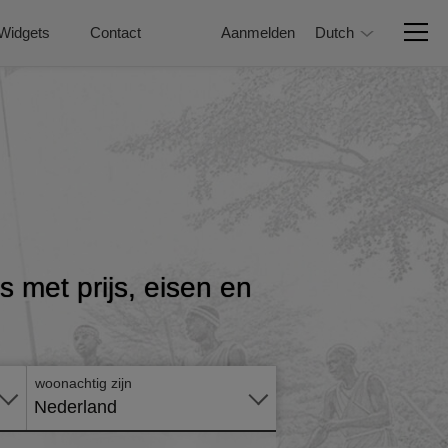
Widgets
Contact
Aanmelden
Dutch
Vraag
s met prijs, eisen en
nu
online
aan
woonachtig zijn
Nederland