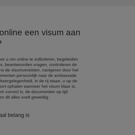
 online een visum aan
?
r u om online te solliciteren, begeleiden
s, beantwoorden vragen, controleren de
ns de visumvereisten, navigeren door het
cumenten persoonlijk naar de ambassade
eergelegenheid, in de rij staan, u op de
ort ophalen wanneer het visum klaar is,
um correct is, de documenten op tijd
n dit alles voelt geweldig.
al belang is