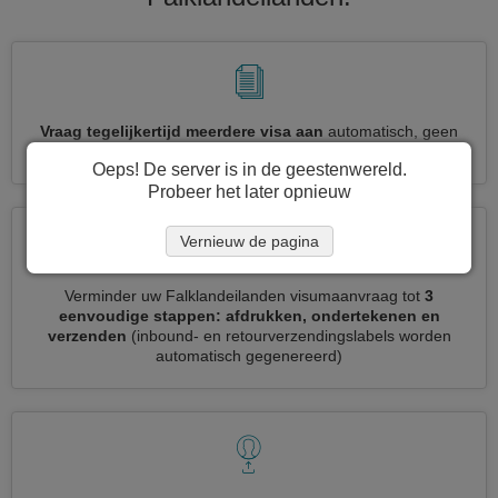
Vraag tegelijkertijd meerdere visa aan
automatisch, geen
noodzaak om herhaalde informatie in te voeren
Oeps! De server is in de geestenwereld.
Probeer het later opnieuw
Vernieuw de pagina
Verminder uw Falklandeilanden visumaanvraag tot
3
eenvoudige stappen: afdrukken, ondertekenen en
verzenden
(inbound- en retourverzendingslabels worden
automatisch gegenereerd)