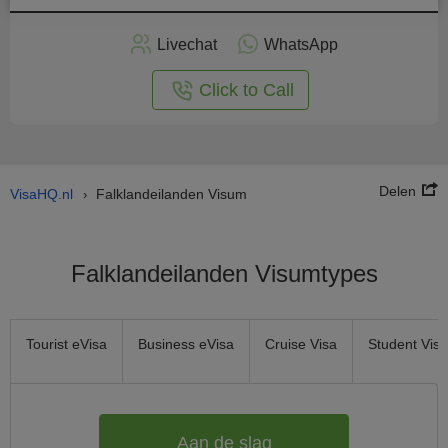
Vraag
nu
Livechat
WhatsApp
nline
aan
Click to Call
Delen
VisaHQ.nl
Falklandeilanden Visum
›
Falklandeilanden Visumtypes
Tourist eVisa
Business eVisa
Cruise Visa
Student Visa
Aan de slag