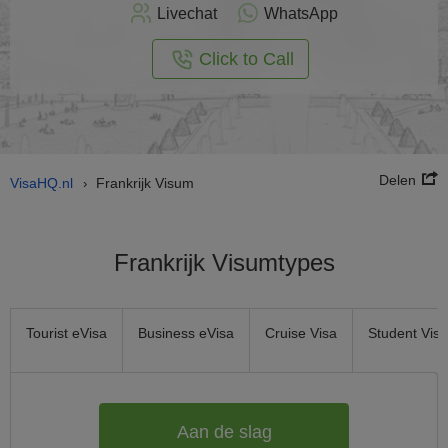
nu
Livechat
WhatsApp
nline
aan
Click to Call
Delen
VisaHQ.nl
Frankrijk Visum
›
Frankrijk Visumtypes
Tourist eVisa
Business eVisa
Cruise Visa
Student Visa
Aan de slag