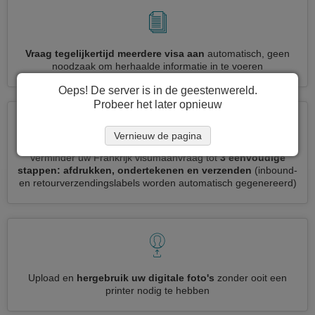
Vraag tegelijkertijd meerdere visa aan
automatisch, geen
noodzaak om herhaalde informatie in te voeren
Oeps! De server is in de geestenwereld.
Probeer het later opnieuw
Vernieuw de pagina
Verminder uw Frankrijk visumaanvraag tot
3 eenvoudige
stappen: afdrukken, ondertekenen en verzenden
(inbound-
en retourverzendingslabels worden automatisch gegenereerd)
Upload en
hergebruik uw digitale foto's
zonder ooit een
printer nodig te hebben