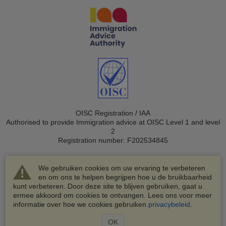
OISC Registration / IAA
Authorised to provide Immigration advice at OISC Level 1 and level
2
Registration number: F202534845
We gebruiken cookies om uw ervaring te verbeteren
en om ons te helpen begrijpen hoe u de bruikbaarheid
kunt verbeteren. Door deze site te blijven gebruiken, gaat u
ermee akkoord om cookies te ontvangen. Lees ons voor meer
© 2003-2026 VisaHQ.com, Inc. Alle rechten voorbehouden.
informatie over hoe we cookies gebruiken
privacybeleid
.
VisaHQ en het VisaHQ-logo zijn geregistreerde
handelsmerken van VisaHQ.com, Inc.
OK