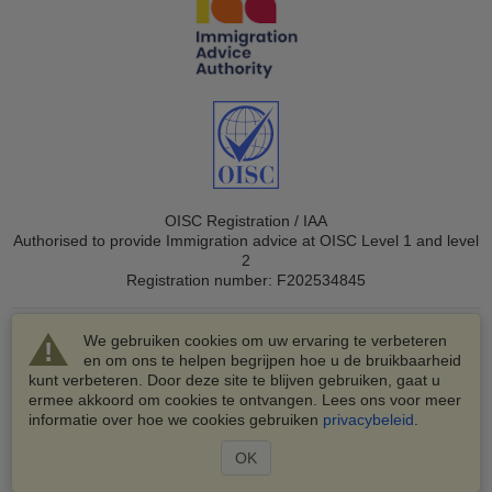
OISC Registration / IAA
Authorised to provide Immigration advice at OISC Level 1 and level
2
Registration number: F202534845
We gebruiken cookies om uw ervaring te verbeteren
en om ons te helpen begrijpen hoe u de bruikbaarheid
kunt verbeteren. Door deze site te blijven gebruiken, gaat u
ermee akkoord om cookies te ontvangen. Lees ons voor meer
© 2003-2026 VisaHQ.com, Inc. Alle rechten voorbehouden.
informatie over hoe we cookies gebruiken
privacybeleid
.
VisaHQ en het VisaHQ-logo zijn geregistreerde
handelsmerken van VisaHQ.com, Inc.
OK