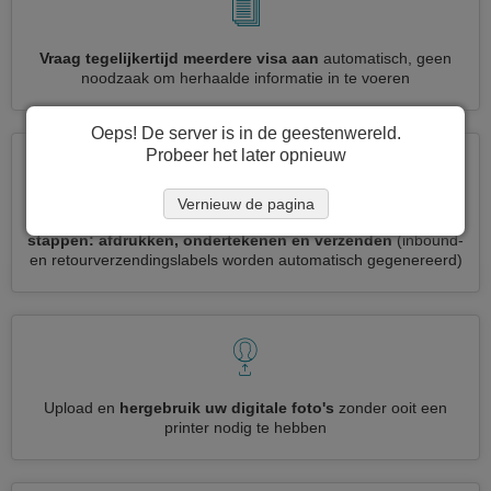
Vraag tegelijkertijd meerdere visa aan
automatisch, geen
noodzaak om herhaalde informatie in te voeren
Oeps! De server is in de geestenwereld.
Probeer het later opnieuw
Vernieuw de pagina
Verminder uw Guinea visumaanvraag tot
3 eenvoudige
stappen: afdrukken, ondertekenen en verzenden
(inbound-
en retourverzendingslabels worden automatisch gegenereerd)
Upload en
hergebruik uw digitale foto's
zonder ooit een
printer nodig te hebben