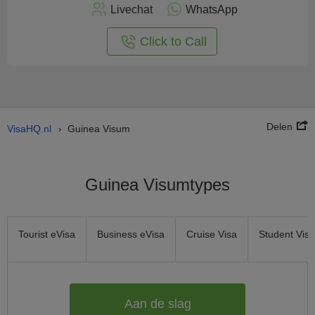
nu
Livechat
WhatsApp
nline
aan
Click to Call
Delen
VisaHQ.nl
Guinea Visum
›
Guinea Visumtypes
Tourist eVisa
Business eVisa
Cruise Visa
Student Visa
Aan de slag