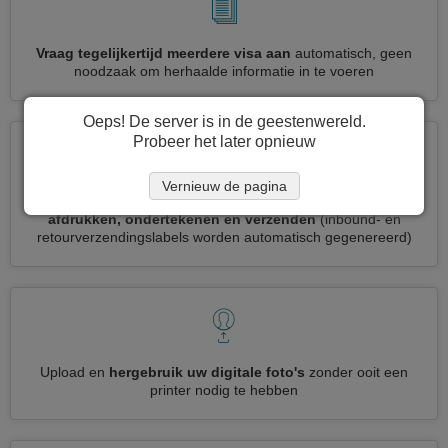
Vraag tegelijkertijd meerdere visa aan
automatisch, geen
noodzaak om herhaalde informatie in te voeren
Oeps! De server is in de geestenwereld.
Probeer het later opnieuw
Vernieuw de pagina
Verminder uw Irak visumaanvraag tot
3 eenvoudige stappen:
afdrukken, ondertekenen en verzenden
(inbound- en
retourverzendingslabels worden automatisch gegenereerd)
Upload en
hergebruik uw digitale foto's
zonder ooit een
printer nodig te hebben