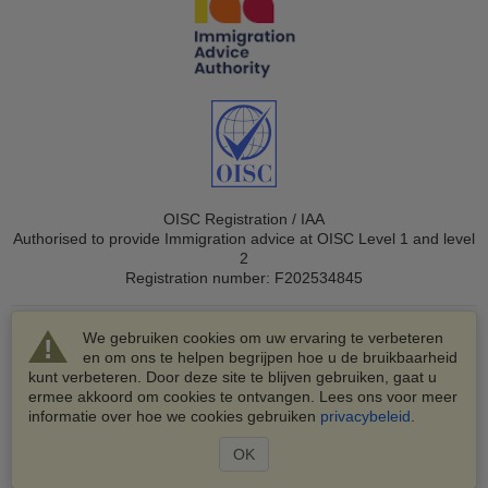
OISC Registration / IAA
Authorised to provide Immigration advice at OISC Level 1 and level
2
Registration number: F202534845
We gebruiken cookies om uw ervaring te verbeteren
en om ons te helpen begrijpen hoe u de bruikbaarheid
kunt verbeteren. Door deze site te blijven gebruiken, gaat u
ermee akkoord om cookies te ontvangen. Lees ons voor meer
© 2003-2026 VisaHQ.com, Inc. Alle rechten voorbehouden.
informatie over hoe we cookies gebruiken
privacybeleid
.
VisaHQ en het VisaHQ-logo zijn geregistreerde
handelsmerken van VisaHQ.com, Inc.
OK