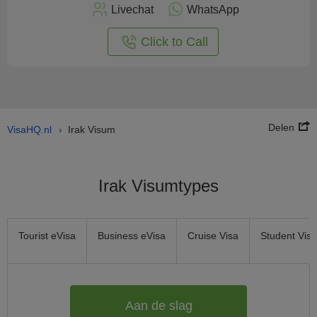
nu
Livechat
WhatsApp
nline
aan
Click to Call
Delen
VisaHQ.nl
Irak Visum
›
Irak Visumtypes
Tourist eVisa
Business eVisa
Cruise Visa
Student Visa
Aan de slag