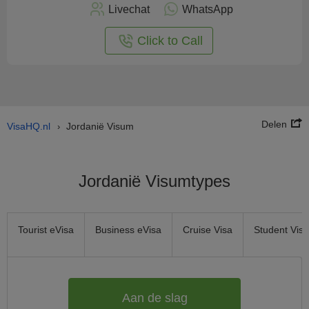
nu
Livechat
WhatsApp
nline
aan
Click to Call
Delen
VisaHQ.nl
Jordanië Visum
›
Jordanië Visumtypes
Tourist eVisa
Business eVisa
Cruise Visa
Student Visa
Aan de slag