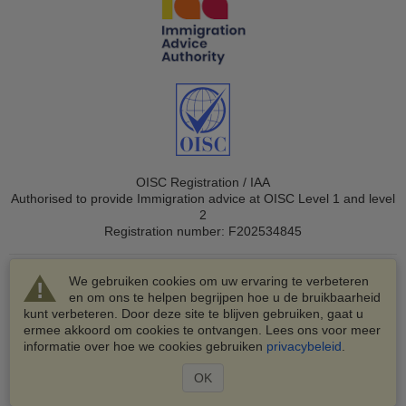
OISC Registration / IAA
Authorised to provide Immigration advice at OISC Level 1 and level
2
Registration number: F202534845
We gebruiken cookies om uw ervaring te verbeteren
en om ons te helpen begrijpen hoe u de bruikbaarheid
kunt verbeteren. Door deze site te blijven gebruiken, gaat u
ermee akkoord om cookies te ontvangen. Lees ons voor meer
© 2003-2026 VisaHQ.com, Inc. Alle rechten voorbehouden.
informatie over hoe we cookies gebruiken
privacybeleid
.
VisaHQ en het VisaHQ-logo zijn geregistreerde
handelsmerken van VisaHQ.com, Inc.
OK