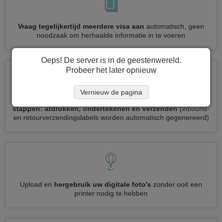
Vraag tegelijkertijd meerdere visa aan
automatisch, geen
noodzaak om herhaalde informatie in te voeren
Oeps! De server is in de geestenwereld.
Probeer het later opnieuw
Vernieuw de pagina
Verminder uw Jordanië visumaanvraag tot
3 eenvoudige
stappen: afdrukken, ondertekenen en verzenden
(inbound-
en retourverzendingslabels worden automatisch gegenereerd)
Upload en
hergebruik uw digitale foto's
zonder ooit een
printer nodig te hebben