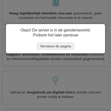
Vraag tegelijkertijd meerdere visa aan
automatisch, geen
noodzaak om herhaalde informatie in te voeren
Oeps! De server is in de geestenwereld.
Probeer het later opnieuw
Vernieuw de pagina
Verminder uw Letland visumaanvraag tot
3 eenvoudige
stappen: afdrukken, ondertekenen en verzenden
(inbound-
en retourverzendingslabels worden automatisch gegenereerd)
Upload en
hergebruik uw digitale foto's
zonder ooit een
printer nodig te hebben