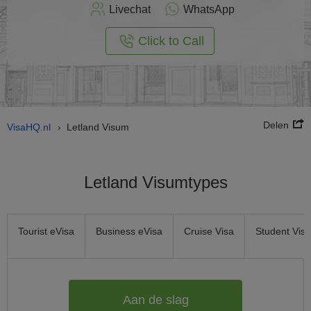
nu
Livechat
WhatsApp
nline
aan
Click to Call
Delen
VisaHQ.nl
Letland Visum
›
Letland Visumtypes
Tourist eVisa
Business eVisa
Cruise Visa
Student Visa
Aan de slag