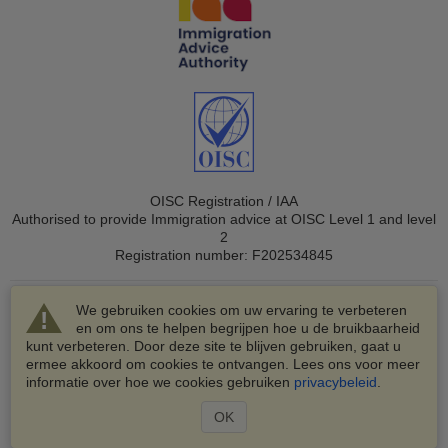
OISC Registration / IAA
Authorised to provide Immigration advice at OISC Level 1 and level
2
Registration number: F202534845
We gebruiken cookies om uw ervaring te verbeteren
en om ons te helpen begrijpen hoe u de bruikbaarheid
kunt verbeteren. Door deze site te blijven gebruiken, gaat u
ermee akkoord om cookies te ontvangen. Lees ons voor meer
© 2003-2026 VisaHQ.com, Inc. Alle rechten voorbehouden.
informatie over hoe we cookies gebruiken
privacybeleid
.
VisaHQ en het VisaHQ-logo zijn geregistreerde
handelsmerken van VisaHQ.com, Inc.
OK