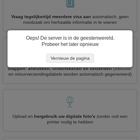
Vraag tegelijkertijd meerdere visa aan
automatisch, geen
noodzaak om herhaalde informatie in te voeren
Oeps! De server is in de geestenwereld.
Probeer het later opnieuw
Vernieuw de pagina
Verminder uw Lesotho visumaanvraag tot
3 eenvoudige
stappen: afdrukken, ondertekenen en verzenden
(inbound-
en retourverzendingslabels worden automatisch gegenereerd)
Upload en
hergebruik uw digitale foto's
zonder ooit een
printer nodig te hebben