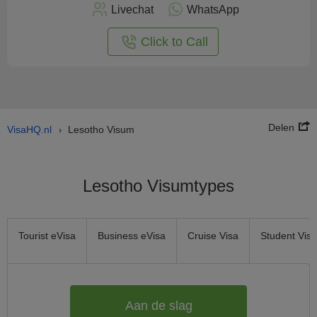
nu
Livechat
WhatsApp
nline
aan
Click to Call
Delen
VisaHQ.nl
Lesotho Visum
›
Lesotho Visumtypes
Tourist eVisa
Business eVisa
Cruise Visa
Student Visa
Aan de slag