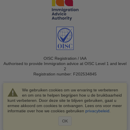
OISC Registration / IAA
Authorised to provide Immigration advice at OISC Level 1 and level
2
Registration number: F202534845
We gebruiken cookies om uw ervaring te verbeteren
en om ons te helpen begrijpen hoe u de bruikbaarheid
kunt verbeteren. Door deze site te blijven gebruiken, gaat u
ermee akkoord om cookies te ontvangen. Lees ons voor meer
© 2003-2026 VisaHQ.com, Inc. Alle rechten voorbehouden.
informatie over hoe we cookies gebruiken
privacybeleid
.
VisaHQ en het VisaHQ-logo zijn geregistreerde
handelsmerken van VisaHQ.com, Inc.
OK