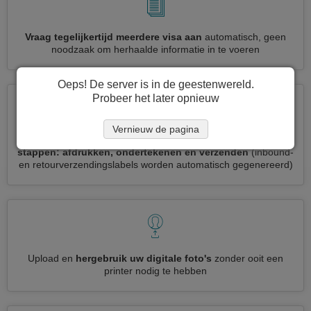
Vraag tegelijkertijd meerdere visa aan
automatisch, geen
noodzaak om herhaalde informatie in te voeren
Oeps! De server is in de geestenwereld.
Probeer het later opnieuw
Vernieuw de pagina
Verminder uw Marokko visumaanvraag tot
3 eenvoudige
stappen: afdrukken, ondertekenen en verzenden
(inbound-
en retourverzendingslabels worden automatisch gegenereerd)
Upload en
hergebruik uw digitale foto's
zonder ooit een
printer nodig te hebben