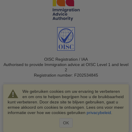
OISC Registration / IAA
Authorised to provide Immigration advice at OISC Level 1 and level
2
Registration number: F202534845
We gebruiken cookies om uw ervaring te verbeteren
en om ons te helpen begrijpen hoe u de bruikbaarheid
kunt verbeteren. Door deze site te blijven gebruiken, gaat u
ermee akkoord om cookies te ontvangen. Lees ons voor meer
© 2003-2026 VisaHQ.com, Inc. Alle rechten voorbehouden.
informatie over hoe we cookies gebruiken
privacybeleid
.
VisaHQ en het VisaHQ-logo zijn geregistreerde
handelsmerken van VisaHQ.com, Inc.
OK