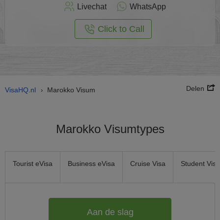
nu
Livechat
WhatsApp
nline
aan
Click to Call
Delen
VisaHQ.nl
Marokko Visum
›
Marokko Visumtypes
Tourist eVisa
Business eVisa
Cruise Visa
Student Visa
Aan de slag