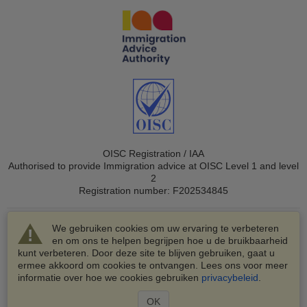
OISC Registration / IAA
Authorised to provide Immigration advice at OISC Level 1 and level
2
Registration number: F202534845
We gebruiken cookies om uw ervaring te verbeteren
en om ons te helpen begrijpen hoe u de bruikbaarheid
kunt verbeteren. Door deze site te blijven gebruiken, gaat u
ermee akkoord om cookies te ontvangen. Lees ons voor meer
© 2003-2026 VisaHQ.com, Inc. Alle rechten voorbehouden.
informatie over hoe we cookies gebruiken
privacybeleid
.
VisaHQ en het VisaHQ-logo zijn geregistreerde
handelsmerken van VisaHQ.com, Inc.
OK