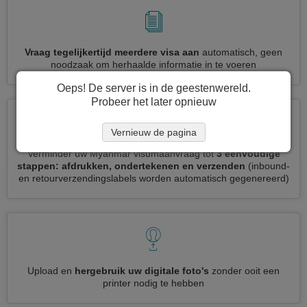
Vraag tegelijkertijd meerdere visa aan
automatisch, geen
noodzaak om herhaalde informatie in te voeren
Oeps! De server is in de geestenwereld.
Probeer het later opnieuw
Vernieuw de pagina
Verminder uw Myanmar visumaanvraag tot
3 eenvoudige
stappen: afdrukken, ondertekenen en verzenden
(inbound-
en retourverzendingslabels worden automatisch gegenereerd)
Upload en
hergebruik uw digitale foto's
zonder ooit een
printer nodig te hebben