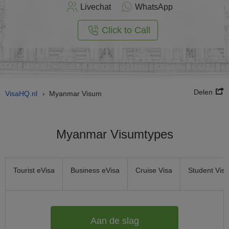
nu
Livechat
WhatsApp
nline
aan
Click to Call
Delen
VisaHQ.nl
Myanmar Visum
›
Myanmar Visumtypes
Tourist eVisa
Business eVisa
Cruise Visa
Student Visa
Aan de slag