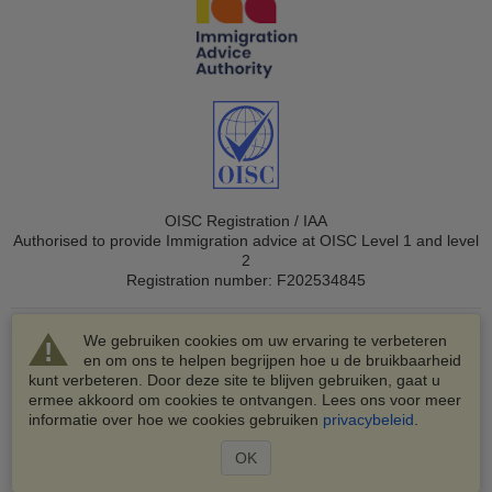
OISC Registration / IAA
Authorised to provide Immigration advice at OISC Level 1 and level
2
Registration number: F202534845
We gebruiken cookies om uw ervaring te verbeteren
en om ons te helpen begrijpen hoe u de bruikbaarheid
kunt verbeteren. Door deze site te blijven gebruiken, gaat u
ermee akkoord om cookies te ontvangen. Lees ons voor meer
© 2003-2026 VisaHQ.com, Inc. Alle rechten voorbehouden.
informatie over hoe we cookies gebruiken
privacybeleid
.
VisaHQ en het VisaHQ-logo zijn geregistreerde
handelsmerken van VisaHQ.com, Inc.
OK