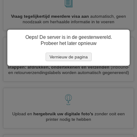
Vraag tegelijkertijd meerdere visa aan
automatisch, geen
noodzaak om herhaalde informatie in te voeren
Oeps! De server is in de geestenwereld.
Probeer het later opnieuw
Vernieuw de pagina
Verminder uw Pakistan visumaanvraag tot
3 eenvoudige
stappen: afdrukken, ondertekenen en verzenden
(inbound-
en retourverzendingslabels worden automatisch gegenereerd)
Upload en
hergebruik uw digitale foto's
zonder ooit een
printer nodig te hebben