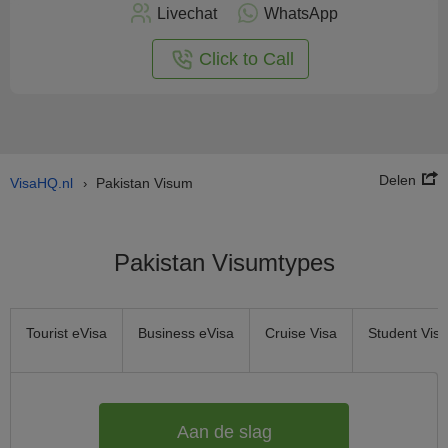
nu
Livechat
WhatsApp
nline
aan
Click to Call
Delen
VisaHQ.nl
Pakistan Visum
›
Pakistan Visumtypes
Tourist eVisa
Business eVisa
Cruise Visa
Student Visa
Aan de slag