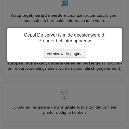
Vraag tegelijkertijd meerdere visa aan
automatisch, geen
noodzaak om herhaalde informatie in te voeren
Oeps! De server is in de geestenwereld.
Probeer het later opnieuw
Vernieuw de pagina
Verminder uw Palau visumaanvraag tot
3 eenvoudige
stappen: afdrukken, ondertekenen en verzenden
(inbound-
en retourverzendingslabels worden automatisch gegenereerd)
Upload en
hergebruik uw digitale foto's
zonder ooit een
printer nodig te hebben