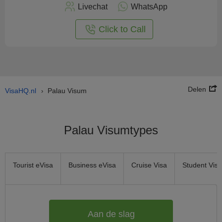
nu
Livechat
WhatsApp
nline
aan
Click to Call
Delen
VisaHQ.nl
Palau Visum
›
Palau Visumtypes
Tourist eVisa
Business eVisa
Cruise Visa
Student Visa
Aan de slag