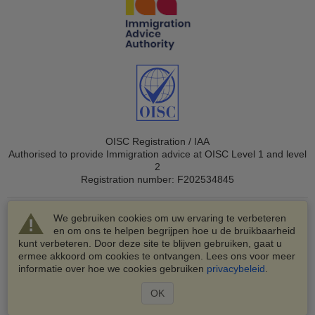
OISC Registration / IAA
Authorised to provide Immigration advice at OISC Level 1 and level
2
Registration number: F202534845
We gebruiken cookies om uw ervaring te verbeteren
en om ons te helpen begrijpen hoe u de bruikbaarheid
kunt verbeteren. Door deze site te blijven gebruiken, gaat u
ermee akkoord om cookies te ontvangen. Lees ons voor meer
© 2003-2026 VisaHQ.com, Inc. Alle rechten voorbehouden.
informatie over hoe we cookies gebruiken
privacybeleid
.
VisaHQ en het VisaHQ-logo zijn geregistreerde
handelsmerken van VisaHQ.com, Inc.
OK