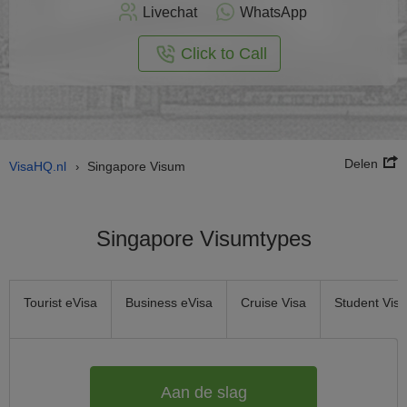
nu
Livechat
WhatsApp
nline
aan
Click to Call
Delen
VisaHQ.nl
Singapore Visum
›
Singapore Visumtypes
Tourist eVisa
Business eVisa
Cruise Visa
Student Visa
Aan de slag