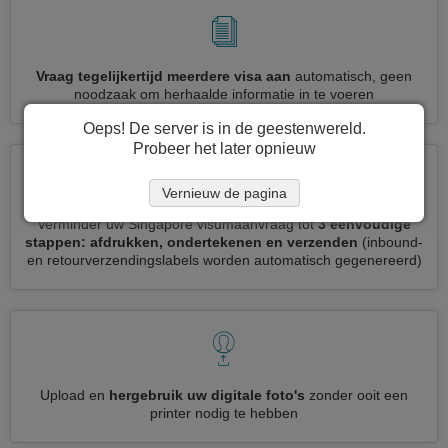
Vraag tegelijkertijd meerdere visa aan
automatisch, geen
noodzaak om herhaalde informatie in te voeren
Oeps! De server is in de geestenwereld.
Probeer het later opnieuw
Vernieuw de pagina
Verminder uw Singapore visumaanvraag tot
3 eenvoudige
stappen: afdrukken, ondertekenen en verzenden
(inbound-
en retourverzendingslabels worden automatisch gegenereerd)
Upload en
hergebruik uw digitale foto's
zonder ooit een
printer nodig te hebben