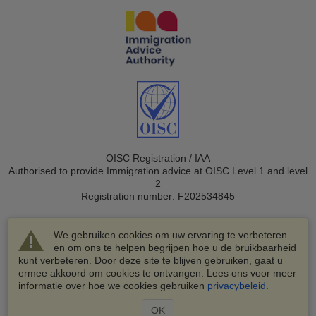
OISC Registration / IAA
Authorised to provide Immigration advice at OISC Level 1 and level
2
Registration number: F202534845
We gebruiken cookies om uw ervaring te verbeteren
en om ons te helpen begrijpen hoe u de bruikbaarheid
kunt verbeteren. Door deze site te blijven gebruiken, gaat u
ermee akkoord om cookies te ontvangen. Lees ons voor meer
© 2003-2026 VisaHQ.com, Inc. Alle rechten voorbehouden.
informatie over hoe we cookies gebruiken
privacybeleid
.
VisaHQ en het VisaHQ-logo zijn geregistreerde
handelsmerken van VisaHQ.com, Inc.
OK