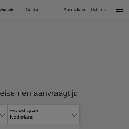
Widgets
Contact
Aanmelden
Dutch
Vraag
nu
 eisen en aanvraagtijd
online
aan
woonachtig zijn
Nederland