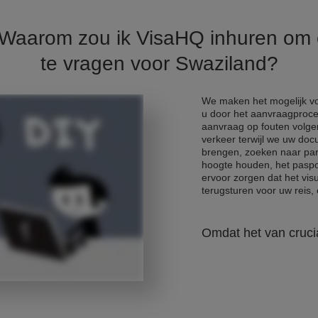
. Waarom zou ik VisaHQ inhuren om
te vragen voor Swaziland?
We maken het mogelijk voo
u door het aanvraagproce
aanvraag op fouten volge
verkeer terwijl we uw do
brengen, zoeken naar park
hoogte houden, het paspo
ervoor zorgen dat het vis
terugsturen voor uw reis, e
Omdat het van crucia