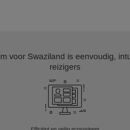
m voor Swaziland is eenvoudig, intu
reizigers
Efficiënt en veilig ecosysteem