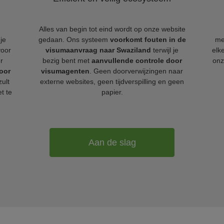
Alles van begin tot eind wordt op onze website
je
gedaan. Ons systeem
voorkomt fouten in de
me
voor
visumaanvraag naar Swaziland
terwijl je
elk
r
bezig bent met
aanvullende controle door
onz
oor
visumagenten
. Geen doorverwijzingen naar
zult
externe websites, geen tijdverspilling en geen
t te
papier.
Aan de slag