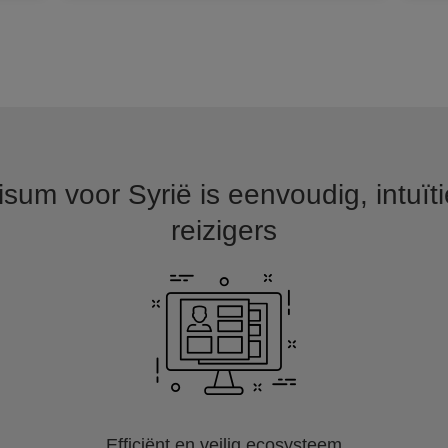
sum voor Syrië is eenvoudig, intuït
reizigers
Efficiënt en veilig ecosysteem