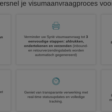
Versnel je visumaanvraagproces voor
Verminder uw Syrië visumaanvraag tot
3
an
eenvoudige stappen: afdrukken,
ondertekenen en verzenden
(inbound-
en retourverzendingslabels worden
automatisch gegenereerd)
et
Geniet van transparante verwerking met
real-time statusupdates en volledige
m
tracking.