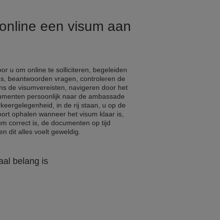
 online een visum aan
r u om online te solliciteren, begeleiden
s, beantwoorden vragen, controleren de
ns de visumvereisten, navigeren door het
cumenten persoonlijk naar de ambassade
eergelegenheid, in de rij staan, u op de
ort ophalen wanneer het visum klaar is,
um correct is, de documenten op tijd
n dit alles voelt geweldig.
al belang is