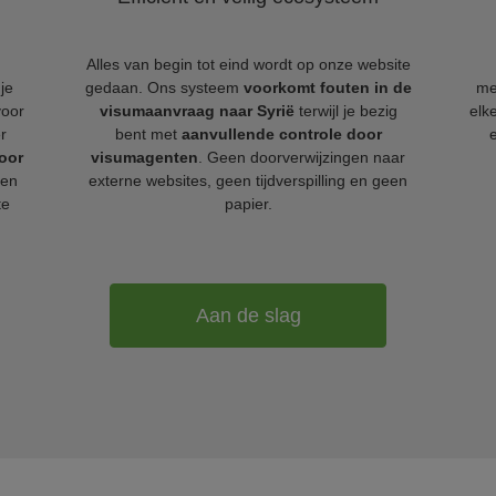
Alles van begin tot eind wordt op onze website
je
gedaan. Ons systeem
voorkomt fouten in de
me
voor
visumaanvraag naar Syrië
terwijl je bezig
elk
r
bent met
aanvullende controle door
oor
visumagenten
. Geen doorverwijzingen naar
ien
externe websites, geen tijdverspilling en geen
te
papier.
Aan de slag