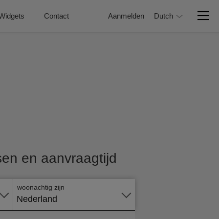
Widgets
Contact
Aanmelden
Dutch
Vraag
nu
isen en aanvraagtijd
online
aan
woonachtig zijn
Nederland