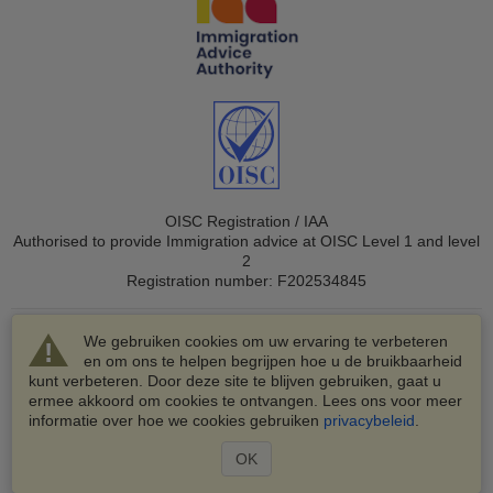
OISC Registration / IAA
Authorised to provide Immigration advice at OISC Level 1 and level
2
Registration number: F202534845
We gebruiken cookies om uw ervaring te verbeteren
en om ons te helpen begrijpen hoe u de bruikbaarheid
kunt verbeteren. Door deze site te blijven gebruiken, gaat u
ermee akkoord om cookies te ontvangen. Lees ons voor meer
© 2003-2026 VisaHQ.com, Inc. Alle rechten voorbehouden.
informatie over hoe we cookies gebruiken
privacybeleid
.
VisaHQ en het VisaHQ-logo zijn geregistreerde
handelsmerken van VisaHQ.com, Inc.
OK