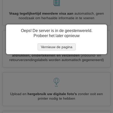
Vraag tegelijkertijd meerdere visa aan
automatisch, geen
noodzaak om herhaalde informatie in te voeren
Oeps! De server is in de geestenwereld.
Probeer het later opnieuw
Vernieuw de pagina
Verminder uw Togo visumaanvraag tot
3 eenvoudige stappen:
afdrukken, ondertekenen en verzenden
(inbound- en
retourverzendingslabels worden automatisch gegenereerd)
Upload en
hergebruik uw digitale foto's
zonder ooit een
printer nodig te hebben