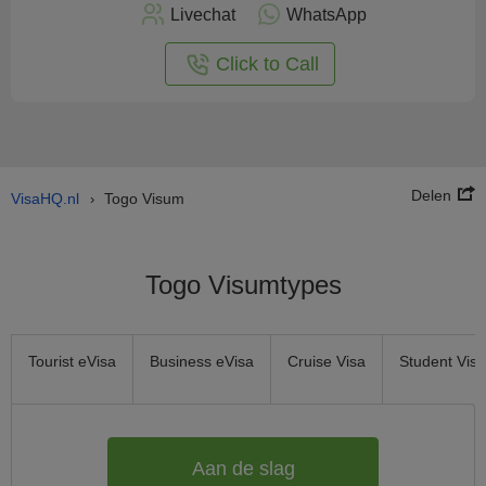
nu
Livechat
WhatsApp
nline
aan
Click to Call
Delen
VisaHQ.nl
Togo Visum
›
Togo Visumtypes
Tourist eVisa
Business eVisa
Cruise Visa
Student Visa
Aan de slag