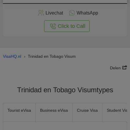
Vraag
nu
Livechat
WhatsApp
nline
aan
Click to Call
VisaHQ.nl
Trinidad en Tobago Visum
›
Delen
Trinidad en Tobago Visumtypes
Tourist eVisa
Business eVisa
Cruise Visa
Student Visa