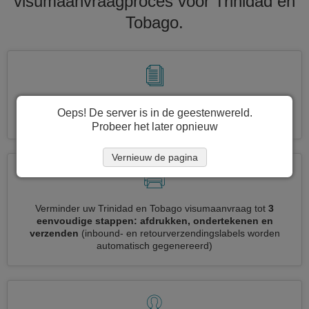
visumaanvraagproces voor Trinidad en
Tobago.
Vraag tegelijkertijd meerdere visa aan
automatisch, geen
Oeps! De server is in de geestenwereld.
noodzaak om herhaalde informatie in te voeren
Probeer het later opnieuw
Vernieuw de pagina
Verminder uw Trinidad en Tobago visumaanvraag tot
3
eenvoudige stappen: afdrukken, ondertekenen en
verzenden
(inbound- en retourverzendingslabels worden
automatisch gegenereerd)