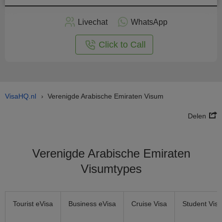
Vraag
nu
Livechat
WhatsApp
nline
aan
Click to Call
VisaHQ.nl
Verenigde Arabische Emiraten Visum
›
Delen
Verenigde Arabische Emiraten
Visumtypes
Tourist eVisa
Business eVisa
Cruise Visa
Student Visa